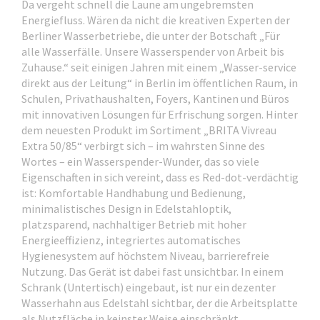
Da vergeht schnell die Laune am ungebremsten
Energiefluss. Wären da nicht die kreativen Experten der
Berliner Wasserbetriebe, die unter der Botschaft „Für
alle Wasserfälle. Unsere Wasserspender von Arbeit bis
Zuhause.“ seit einigen Jahren mit einem „Wasser-service
direkt aus der Leitung“ in Berlin im öffentlichen Raum, in
Schulen, Privathaushalten, Foyers, Kantinen und Büros
mit innovativen Lösungen für Erfrischung sorgen. Hinter
dem neuesten Produkt im Sortiment „BRITA Vivreau
Extra 50/85“ verbirgt sich – im wahrsten Sinne des
Wortes – ein Wasserspender-Wunder, das so viele
Eigenschaften in sich vereint, dass es Red-dot-verdächtig
ist: Komfortable Handhabung und Bedienung,
minimalistisches Design in Edelstahloptik,
platzsparend, nachhaltiger Betrieb mit hoher
Energieeffizienz, integriertes automatisches
Hygienesystem auf höchstem Niveau, barrierefreie
Nutzung. Das Gerät ist dabei fast unsichtbar. In einem
Schrank (Untertisch) eingebaut, ist nur ein dezenter
Wasserhahn aus Edelstahl sichtbar, der die Arbeitsplatte
als Nutzfläche in keinster Weise einschränkt.