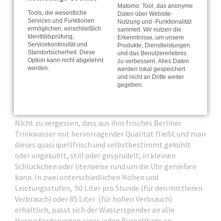
Matomo: Tool, das anonyme
Tools, die wesentliche
Daten über Website-
Services und Funktionen
Nutzung und -Funktionalität
ermöglichen, einschließlich
sammelt. Wir nutzen die
Identitätsprüfung,
Erkenntnisse, um unsere
Servicekontinuität und
Produkte, Dienstleistungen
Standortsicherheit. Diese
und das Benutzererlebnis
Option kann nicht abgelehnt
zu verbessern. Alles Daten
werden.
werden lokal gespeichert
und nicht an Dritte weiter
gegeben.
Nicht zu vergessen, dass aus ihm frisches Berliner
Trinkwasser mit hervorragender Qualität fließt und man
dieses quasi quellfrisch und selbstbestimmt gekühlt
oder ungekühlt, still oder gesprudelt, in kleinen
Schlückchen oder literweise rund um die Uhr genießen
kann. In zwei unterschiedlichen Höhen und
Leistungsstufen, 50 Liter pro Stunde (für den mittleren
Verbrauch) oder 85 Liter (für hohen Verbrauch)
erhältlich, passt sich der Wasserspender an alle
Herausforderungen eines jeden Büroalltags an.