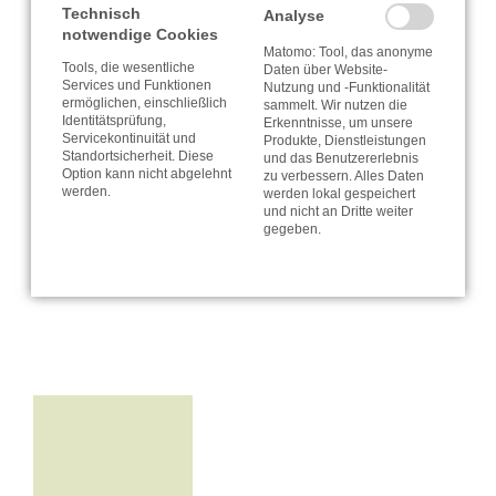
Technisch
Analyse
auf unsere Reise durch die Welt der guten Macher und
notwendige Cookies
Macherinnen in Berlin. Und drum herum. Jetzt erst recht.
Matomo: Tool, das anonyme
Tools, die wesentliche
Daten über Website-
Services und Funktionen
Nutzung und -Funktionalität
ermöglichen, einschließlich
sammelt. Wir nutzen die
Identitätsprüfung,
Erkenntnisse, um unsere
Bleiben Sie neugierig. Und bleiben Sie gesund
Servicekontinuität und
Produkte, Dienstleistungen
Standortsicherheit. Diese
und das Benutzererlebnis
Claudia Schuhmacher-Fritz und Martin Fritz
Option kann nicht abgelehnt
zu verbessern. Alles Daten
werden.
werden lokal gespeichert
P. S. : Wir freuen uns schon auf die nächste Preview –
und nicht an Dritte weiter
gegeben.
hoffentlich live!