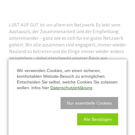
LUST AUF GUT ist vor allem ein Netzwerk. Es lebt vom
Austausch, der Zusammenarbeit und der Empfehlung
untereinander – ganz wie es sich für ein gutes Netzwerk
gehört. Wir alle zusammen sind engagiert, immer wieder
Neuland zu betreten und die Dinge immer wieder anders
anzugehen – dabei gleichwohl unserer Basis aus
authentischen Werten, Tradition und Haltung treu zu
Wir verwenden Cookies, um einen sicheren,
bleiben.
komfortablen Website-Besuch zu ermöglichen.
Entscheiden Sie selbst, welche Cookies Sie zulassen
Unsere Einwohner berichten immer wieder über gute
wollen. Infos hier
Datenschutzerklärung
.
Kontakt, die sie durch LUST AUF GUT gewonnen haben,
bei einer Preview, im Magazin oder auf der Webseite.
Macher und Denker, Macherinnen und Denkerinnen mit
Nur essentielle Cookies
einer warteorientierten Haltung finden hier zusammen.
Alle Bestätigen
Schauen Sie rein und lassen Sie sich von unseren
Einwohnern auf unserer Berliner Webseite begeistern.
Wir möchten Horizonte erweitern und Sie mitnehmen